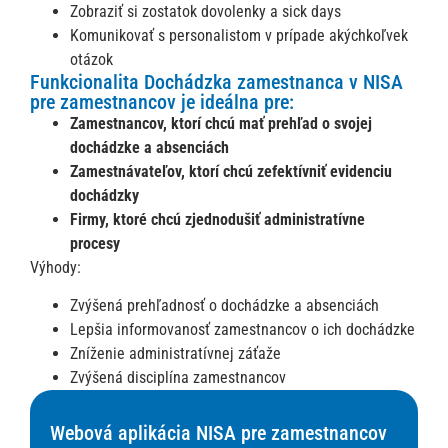
z
Zobraziť si zostatok dovolenky a sick days
Komunikovať s personalistom v prípade akýchkoľvek
R
z
otázok
Funkcionalita Dochádzka zamestnanca v NISA
T
pre zamestnancov je ideálna pre:
O
Zamestnancov, ktorí chcú mať prehľad o svojej
ž
dochádzke a absenciách
A
Zamestnávateľov, ktorí chcú zefektívniť evidenciu
i
dochádzky
P
Firmy, ktoré chcú zjednodušiť administratívne
z
procesy
Š
Výhody:
ú
v
Zvýšená prehľadnosť o dochádzke a absenciách
P
Lepšia informovanosť zamestnancov o ich dochádzke
k
Zníženie administratívnej záťaže
d
Zvýšená disciplína zamestnancov
z
p
P
Webová aplikácia NISA pre zamestnancov