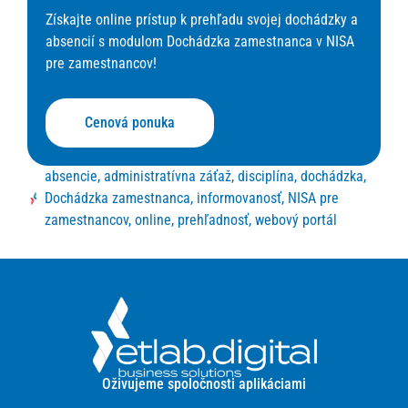
z
a
Získajte online prístup k prehľadu svojej dochádzky a
m
absencií s modulom Dochádzka zamestnanca v NISA
pre zamestnancov!
Cenová ponuka
absencie
,
administratívna záťaž
,
disciplína
,
dochádzka
,
Dochádzka zamestnanca
,
informovanosť
,
NISA pre
zamestnancov
,
online
,
prehľadnosť
,
webový portál
Oživujeme spoločnosti aplikáciami