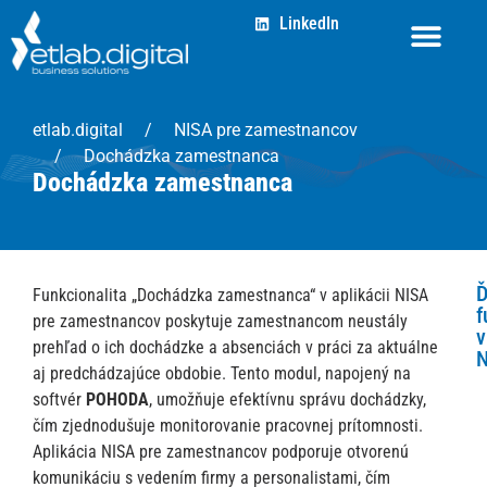
LinkedIn
etlab.digital
NISA pre zamestnancov
Dochádzka zamestnanca
Dochádzka zamestnanca
Ď
Funkcionalita „Dochádzka zamestnanca“ v aplikácii NISA
f
pre zamestnancov poskytuje zamestnancom neustály
v
prehľad o ich dochádzke a absenciách v práci za aktuálne
N
aj predchádzajúce obdobie. Tento modul, napojený na
N
softvér
POHODA
, umožňuje efektívnu správu dochádzky,
M
a
čím zjednodušuje monitorovanie pracovnej prítomnosti.
p
Aplikácia NISA pre zamestnancov podporuje otvorenú
n
komunikáciu s vedením firmy a personalistami, čím
d