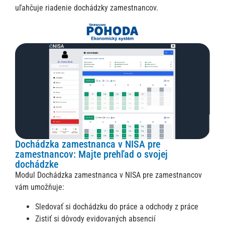
uľahčuje riadenie dochádzky zamestnancov.
p
d
ž
a
n
D
P
č
z
V
p
P
o
Dochádzka zamestnanca v NISA pre
m
zamestnancov: Majte prehľad o svojej
z
dochádzke
Modul Dochádzka zamestnanca v NISA pre zamestnancov
O
s
vám umožňuje:
d
Sledovať si dochádzku do práce a odchody z práce
Z
Zistiť si dôvody evidovaných absencií
v